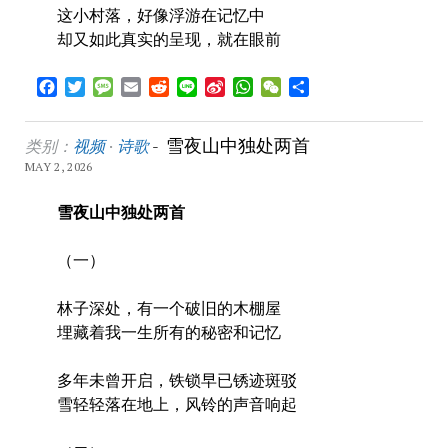
这小村落，好像浮游在记忆中
却又如此真实的呈现，就在眼前
Facebook
Twitter
Message
Email
Reddit
Line
Sina
WhatsApp
WeChat
Share
Weibo
雪夜山中独处两首
类别：
视频
·
诗歌
-
MAY 2, 2026
雪夜山中独处两首
（一）
林子深处，有一个破旧的木棚屋
埋藏着我一生所有的秘密和记忆
多年未曾开启，铁锁早已锈迹斑驳
雪轻轻落在地上，风铃的声音响起