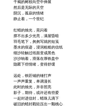
干褐的树枝向空中伸展
然后是无际的天空
阴沉，孤寂的情绪
静止着，一个世纪
红蜡的烛光，晃闪着
撑不出多少光亮，满屋昏暗
羽毛笔下，匆匆写就的短笺
墨水的痕迹，浸润粗糙的信纸
细沙轻触过纸面变成黑色
沙沙响着，滑落在厚铁盘中
隐匿下些情绪，变得舒缓
远处，铁匠铺的锤打声
一声声重复，单调漫长
此时的烛光，并非照亮
影子，期待，或许还有些爱
一起封进信封，蜡珠儿滴下
破旧的蜡封戳轻压出一颗桃心