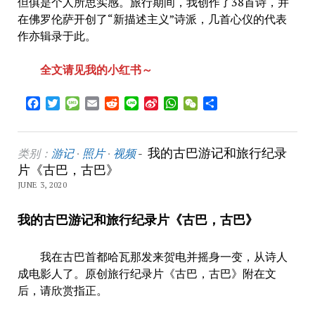
但俱是个人所思实感。旅行期间，我创作了38首诗，并
在佛罗伦萨开创了“新描述主义”诗派，几首心仪的代表
作亦辑录于此。
全文请见我的小红书～
Facebook
Twitter
Message
Email
Reddit
Line
Sina
WhatsApp
WeChat
Share
Weibo
我的古巴游记和旅行纪录
类别：
游记
·
照片
·
视频
-
片《古巴，古巴》
JUNE 3, 2020
我的古巴游记和旅行纪录片《古巴，古巴》
我在古巴首都哈瓦那发来贺电并摇身一变，从诗人
成电影人了。原创旅行纪录片《古巴，古巴》附在文
后，请欣赏指正。