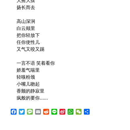
大摇大摆
扬长而去
高山深涧
白云颠里
把你轻放下
任你使性儿
又气又咬又踢
一言不语 笑着看你
娇羞气喘里
轻嗅粉颈
小嘴儿吻起
香颤的静寂里
疯般的要你……
Facebook
Twitter
Message
Email
Reddit
Line
Sina
WhatsApp
WeChat
Share
Weibo