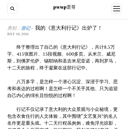
pwwp歪哥
open
menu
pwwp
我的《意大利行记》出炉了！
类别：
游记
-
JULY 18, 2026
歪
终于整理出了自己的《意大利行记》，共计8.5万
哥
字、415张图片、15段视频、600多页。从米兰、威尼
斯，到佛罗伦萨、锡耶纳和圣吉米尼亚诺，再到罗马，
十二天的旅程，终于凝聚在这部行记中。
八万多字，是怎样一个潜心沉淀、深浸于学习、思
考和表达的过程啊！是怎样一个不关乎其他、只为追迎
自己内心的绵长且怡悦的过程啊！
行记不仅记录了意大利的大众景观与小众秘境，更
包含衣食住行的人文体验，其中围绕“文艺复兴”的名人
名作更是重头戏。十二天行程虽匆匆，难免浮光掠影，