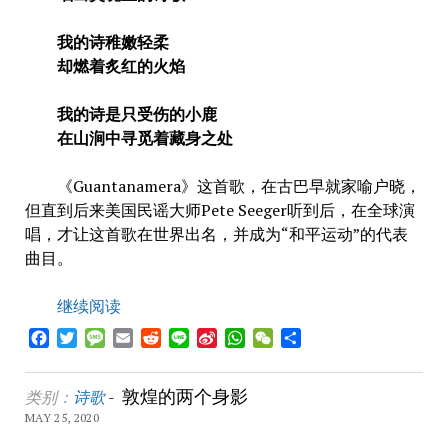
我的诗稚嫩轻柔
却燃着炙红的火焰
我的诗是只受伤的小鹿
在山涧中寻觅着藏身之处
《Guantanamera》这首歌，在古巴早就家喻户晓，
但直到后来美国民谣大师Pete Seeger听到后，在全球演
唱，才让这首歌在世界出名，并成为“和平运动”的代表
曲目。
继续阅读
Facebook
Twitter
Message
Email
Reddit
Line
Sina
WhatsApp
WeChat
Share
Weibo
敦煌的两个身影
类别：
诗歌
-
MAY 25, 2020