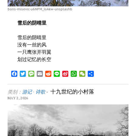
boris-misevic-u6NPM_IoAkw-unsplashb
雪后的阴晴里
雪后的阴晴里
没有一丝的风
一只鹰张开羽翼
划过记忆的长空
Facebook
Twitter
Message
Email
Reddit
Line
Sina
WhatsApp
WeChat
Share
Weibo
十九世纪的小村落
类别：
游记
·
诗歌
-
MAY 2, 2026