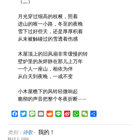
（二）
月光穿过细高的枝桠，照着
进山的唯一小路，冬至的夜晚
雪下过好些天，还是厚厚积着
从未被触碰过的雪透着伤感
木屋顶上的旧风扇非常缓慢的转
壁炉里的灰烬静在那儿上万年
一个人一座山，相依为伴
从白天到夜晚，一成不变
小木屋檐下的风铃轻微响起
脆彻的声音把整个冬夜折断——
Facebook
Twitter
Message
Email
Reddit
Line
Sina
WhatsApp
WeChat
Share
Weibo
我的！
类别：
诗歌
-
MAY 2, 2026