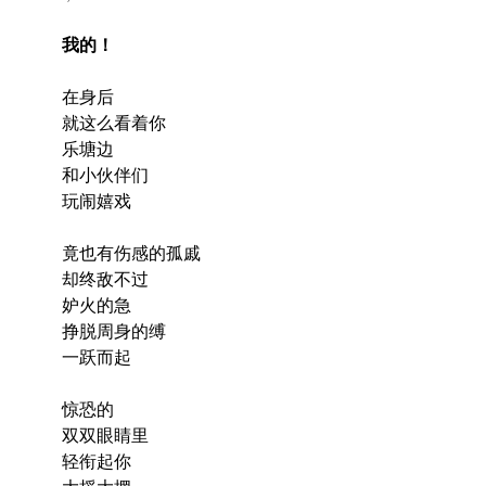
我的！
在身后
就这么看着你
乐塘边
和小伙伴们
玩闹嬉戏
竟也有伤感的孤戚
却终敌不过
妒火的急
挣脱周身的缚
一跃而起
惊恐的
双双眼睛里
轻衔起你