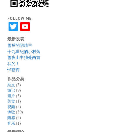
FOLLOW ME
Twitter
YouTube
最新发表
雪后的阴晴里
十九世纪的小村落
雪夜山中独处两首
我的！
悼蔡锷
作品分类
杂文
(3)
游记
(9)
照片
(3)
美食
(1)
视频
(4)
诗歌
(39)
随感
(4)
音乐
(1)