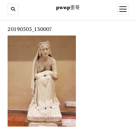
pwwp歪哥
open
menu
20190505_130007