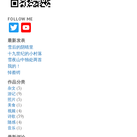
FOLLOW ME
Twitter
YouTube
最新发表
雪后的阴晴里
十九世纪的小村落
雪夜山中独处两首
我的！
悼蔡锷
作品分类
杂文
(3)
游记
(9)
照片
(3)
美食
(1)
视频
(4)
诗歌
(39)
随感
(4)
音乐
(1)