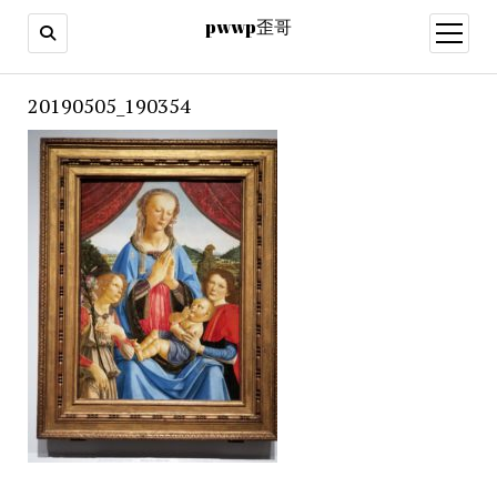
pwwp歪哥
open
menu
20190505_190354