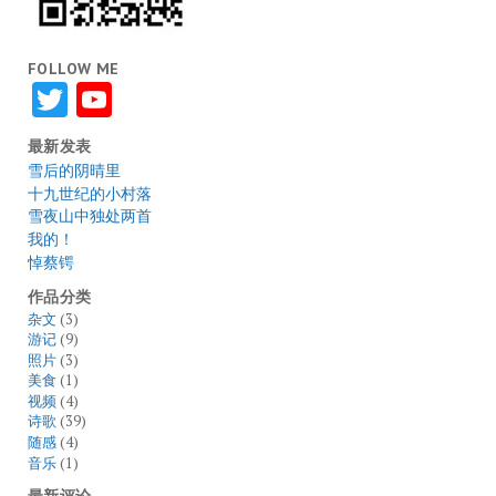
FOLLOW ME
Twitter
YouTube
最新发表
雪后的阴晴里
十九世纪的小村落
雪夜山中独处两首
我的！
悼蔡锷
作品分类
杂文
(3)
游记
(9)
照片
(3)
美食
(1)
视频
(4)
诗歌
(39)
随感
(4)
音乐
(1)