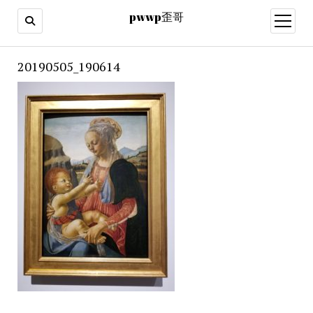
pwwp歪哥
open
menu
20190505_190614