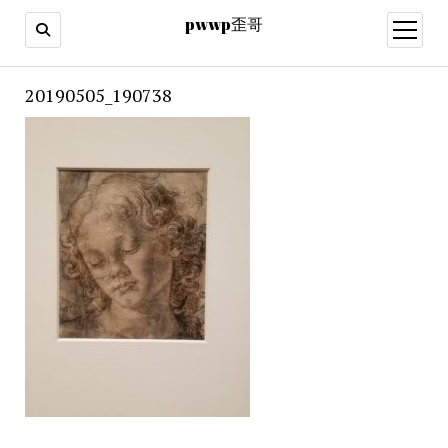
pwwp歪哥
open
menu
20190505_190738