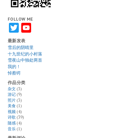
FOLLOW ME
Twitter
YouTube
最新发表
雪后的阴晴里
十九世纪的小村落
雪夜山中独处两首
我的！
悼蔡锷
作品分类
杂文
(3)
游记
(9)
照片
(3)
美食
(1)
视频
(4)
诗歌
(39)
随感
(4)
音乐
(1)