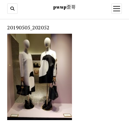
pwwp歪哥
open
menu
20190505_202052