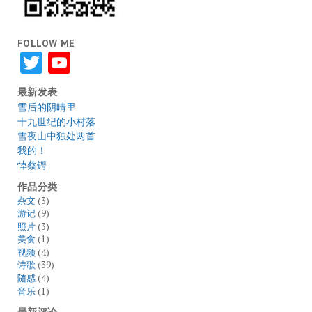
FOLLOW ME
Twitter
YouTube
最新发表
雪后的阴晴里
十九世纪的小村落
雪夜山中独处两首
我的！
悼蔡锷
作品分类
杂文
(3)
游记
(9)
照片
(3)
美食
(1)
视频
(4)
诗歌
(39)
随感
(4)
音乐
(1)