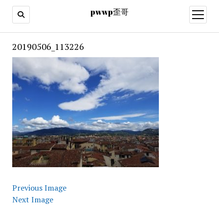
pwwp歪哥
open
menu
20190506_113226
Previous Image
Next Image