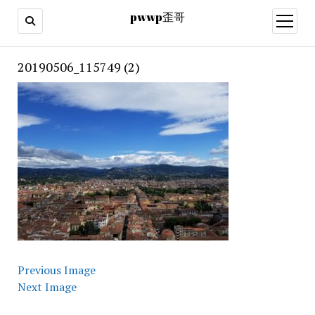
pwwp歪哥
open
menu
20190506_115749 (2)
Previous Image
Next Image