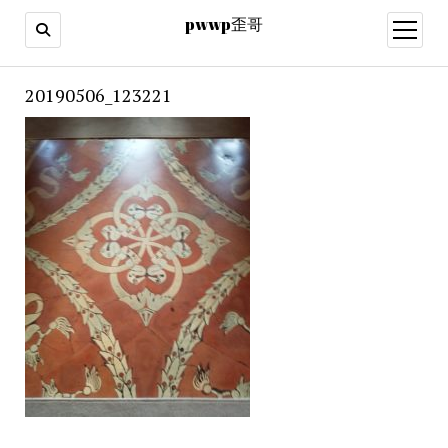
pwwp歪哥
open
menu
20190506_123221