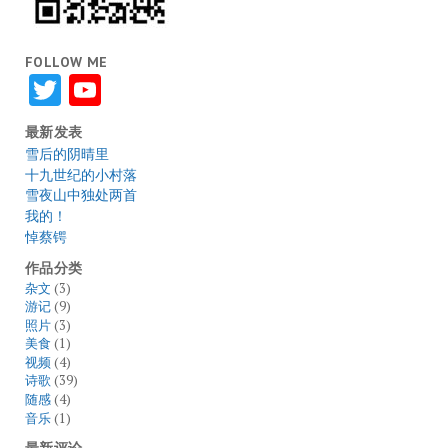
FOLLOW ME
Twitter
YouTube
最新发表
雪后的阴晴里
十九世纪的小村落
雪夜山中独处两首
我的！
悼蔡锷
作品分类
杂文
(3)
游记
(9)
照片
(3)
美食
(1)
视频
(4)
诗歌
(39)
随感
(4)
音乐
(1)