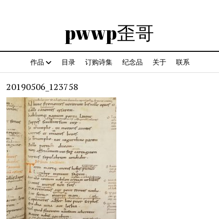
pwwp歪哥
作品
目录
订购诗集
纪念品
关于
联系
20190506_123758