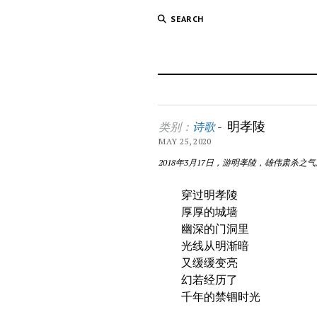
SEARCH
明孝陵
类别：
诗歌
-
MAY 25, 2020
2018年3月17日，游明孝陵，雄伟肃杀之
穿过明孝陵
厚厚的城墙
幽深的门洞里
光线从明渐暗
又缓缓变亮
幻若经历了
千年的禁锢时光