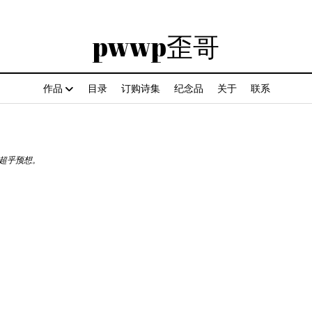
pwwp歪哥
作品
目录
订购诗集
纪念品
关于
联系
气超乎预想。