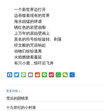
一个新世界边打开
边吞噬着现有的世界
海水凶猛的肆虐
锈红色的岩壁崩裂
上万年的原始壁画上
莫名的符号纷纷旋转、剥落
经文般的咒语响起
动物们纷纷逃离
火焰燃烧着蔓延
有只小鹿，惊吓后飞奔
Facebook
Twitter
Message
Email
Reddit
Line
Sina
WhatsApp
WeChat
Share
Weibo
更多诗歌 »
雪后的阴晴里
十九世纪的小村落