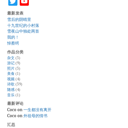
Twitter
YouTube
最新发表
雪后的阴晴里
十九世纪的小村落
雪夜山中独处两首
我的！
悼蔡锷
作品分类
杂文
(3)
游记
(9)
照片
(3)
美食
(1)
视频
(4)
诗歌
(39)
随感
(4)
音乐
(1)
最新评论
Coco
on
一生都没有离开
Coco
on
外祖母的情书
汇总