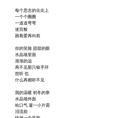
每个思念的尖尖上
一个个圈圈
一道道弯弯
迷宫般
困着爱再向前
你的笑脸 甜甜的眼
水晶墙里面
渐渐的远
再不见那只银手环
想听 也
什么再都听不见
我的温暖 初冬的寒
水晶墙外面
哈口气 凝一小片霜
泪流前
快画一个笑脸