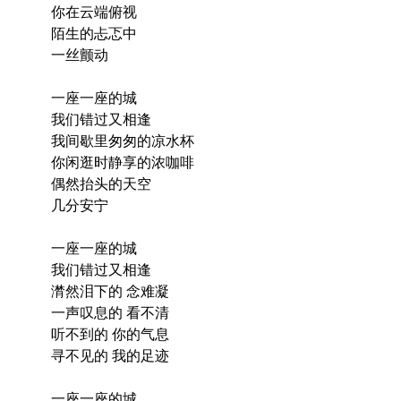
你在云端俯视
陌生的忐忑中
一丝颤动
一座一座的城
我们错过又相逢
我间歇里匆匆的凉水杯
你闲逛时静享的浓咖啡
偶然抬头的天空
几分安宁
一座一座的城
我们错过又相逢
潸然泪下的 念难凝
一声叹息的 看不清
听不到的 你的气息
寻不见的 我的足迹
一座一座的城