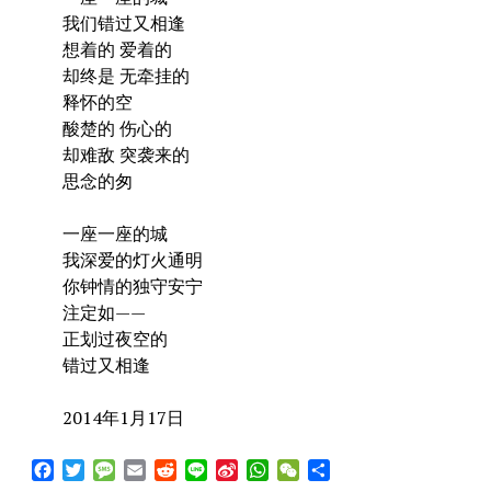
我们错过又相逢
想着的 爱着的
却终是 无牵挂的
释怀的空
酸楚的 伤心的
却难敌 突袭来的
思念的匆
一座一座的城
我深爱的灯火通明
你钟情的独守安宁
注定如——
正划过夜空的
错过又相逢
2014年1月17日
Facebook
Twitter
Message
Email
Reddit
Line
Sina
WhatsApp
WeChat
Share