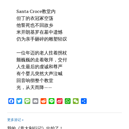
Santa Croce教堂内
但丁的衣冠冢空荡
他誓死也不回故乡
米开朗基罗在墓中遗憾
仍为亲手砸碎的雕塑轻叹
一位年迈的老人拄着拐杖
颤巍巍的走着敬拜，交付
人生最后的虔诚和尊严
有个婴儿突然大声泣喊
回音响彻整个教堂
光，从天而降——
Facebook
Twitter
Message
Email
Reddit
Line
Sina
WhatsApp
WeChat
Share
Weibo
更多游记 »
我的《意大利行记》出炉了！