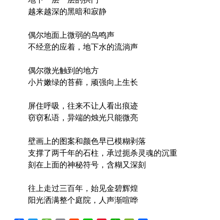
越来越深的黑暗和寂静
偶尔地面上微弱的鸟鸣声
不经意的应着，地下水的流淌声
偶尔微光触到的地方
小片嫩绿的苔藓，顽强向上生长
屏住呼吸，往来不让人看出痕迹
窃窃私语，异端的烛光只能微亮
壁画上的图案和颜色早已模糊剥落
支撑了两千年的石柱，承过扼杀灵魂的沉重
刻在上面的神秘符号，含糊又深刻
往上走过三百年，始见金碧辉煌
阳光洒满整个庭院，人声渐喧哗