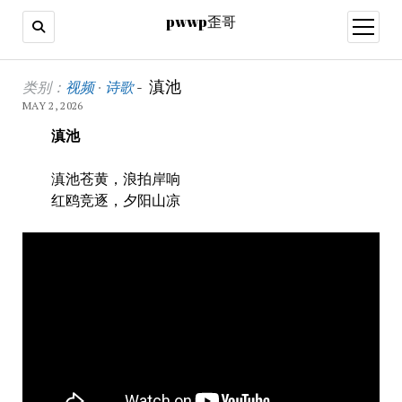
pwwp歪哥
open
menu
滇池
类别：
视频
·
诗歌
-
MAY 2, 2026
滇池
滇池苍黄，浪拍岸响
红鸥竞逐，夕阳山凉