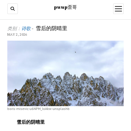
pwwp歪哥
open
menu
雪后的阴晴里
类别：
诗歌
-
MAY 2, 2026
boris-misevic-u6NPM_IoAkw-unsplashb
雪后的阴晴里