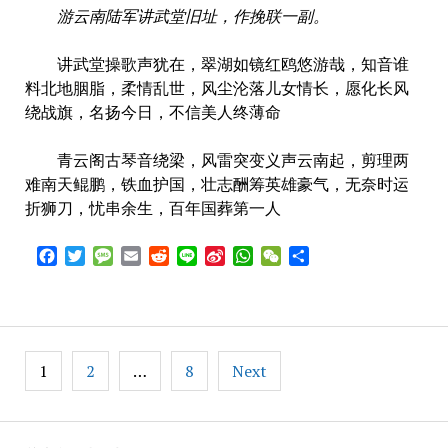
游云南陆军讲武堂旧址，作挽联一副。
讲武堂操歌声犹在，翠湖如镜红鸥悠游哉，知音谁
料北地胭脂，柔情乱世，风尘沦落儿女情长，愿化长风
绕战旗，名扬今日，不信美人终薄命
青云阁古琴音绕梁，风雷突变义声云南起，剪理两
难南天鲲鹏，铁血护国，壮志酬筹英雄豪气，无奈时运
折狮刀，忧串余生，百年国葬第一人
Facebook
Twitter
Message
Email
Reddit
Line
Sina
WhatsApp
WeChat
Share
Weibo
Posts
1
2
…
8
Next
pagination