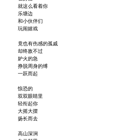
就这么看着你
乐塘边
和小伙伴们
玩闹嬉戏
竟也有伤感的孤戚
却终敌不过
妒火的急
挣脱周身的缚
一跃而起
惊恐的
双双眼睛里
轻衔起你
大摇大摆
扬长而去
高山深涧