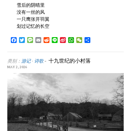
雪后的阴晴里
没有一丝的风
一只鹰张开羽翼
划过记忆的长空
Facebook
Twitter
Message
Email
Reddit
Line
Sina
WhatsApp
WeChat
Share
Weibo
十九世纪的小村落
类别：
游记
·
诗歌
-
MAY 2, 2026