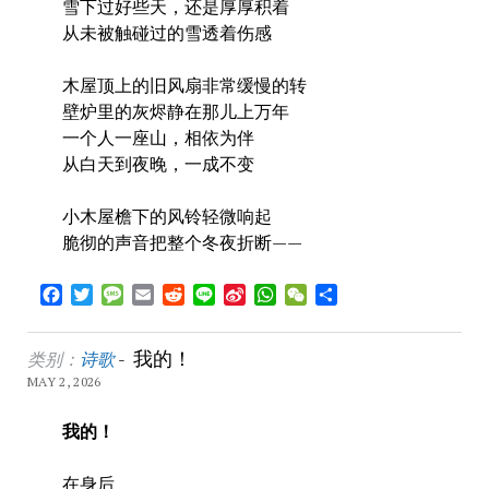
雪下过好些天，还是厚厚积着
从未被触碰过的雪透着伤感
木屋顶上的旧风扇非常缓慢的转
壁炉里的灰烬静在那儿上万年
一个人一座山，相依为伴
从白天到夜晚，一成不变
小木屋檐下的风铃轻微响起
脆彻的声音把整个冬夜折断——
Facebook
Twitter
Message
Email
Reddit
Line
Sina
WhatsApp
WeChat
Share
Weibo
我的！
类别：
诗歌
-
MAY 2, 2026
我的！
在身后