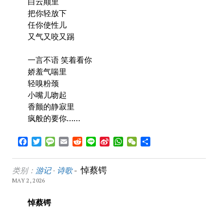
白云颠里
把你轻放下
任你使性儿
又气又咬又踢
一言不语 笑着看你
娇羞气喘里
轻嗅粉颈
小嘴儿吻起
香颤的静寂里
疯般的要你……
Facebook
Twitter
Message
Email
Reddit
Line
Sina
WhatsApp
WeChat
Share
Weibo
悼蔡锷
类别：
游记
·
诗歌
-
MAY 2, 2026
悼
蔡锷