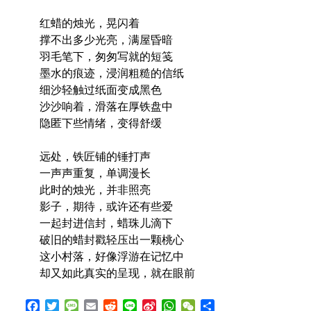
红蜡的烛光，晃闪着
撑不出多少光亮，满屋昏暗
羽毛笔下，匆匆写就的短笺
墨水的痕迹，浸润粗糙的信纸
细沙轻触过纸面变成黑色
沙沙响着，滑落在厚铁盘中
隐匿下些情绪，变得舒缓
远处，铁匠铺的锤打声
一声声重复，单调漫长
此时的烛光，并非照亮
影子，期待，或许还有些爱
一起封进信封，蜡珠儿滴下
破旧的蜡封戳轻压出一颗桃心
这小村落，好像浮游在记忆中
却又如此真实的呈现，就在眼前
Facebook
Twitter
Message
Email
Reddit
Line
Sina
WhatsApp
WeChat
Share