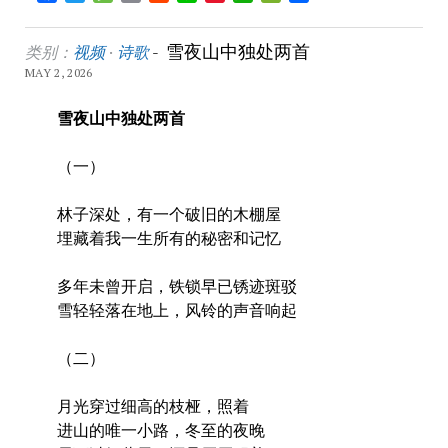
Weibo
雪夜山中独处两首
类别：
视频
·
诗歌
-
MAY 2, 2026
雪夜山中独处两首
（一）
林子深处，有一个破旧的木棚屋
埋藏着我一生所有的秘密和记忆
多年未曾开启，铁锁早已锈迹斑驳
雪轻轻落在地上，风铃的声音响起
（二）
月光穿过细高的枝桠，照着
进山的唯一小路，冬至的夜晚