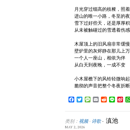
月光穿过细高的枝桠，照
进山的唯一小路，冬至的夜
雪下过好些天，还是厚厚积
从未被触碰过的雪透着伤
木屋顶上的旧风扇非常缓慢
壁炉里的灰烬静在那儿上万
一个人一座山，相依为伴
从白天到夜晚，一成不变
小木屋檐下的风铃轻微响
脆彻的声音把整个冬夜折断
Facebook
Twitter
Message
Email
Reddit
Line
Sin
We
滇池
类别：
视频
·
诗歌
-
MAY 2, 2026