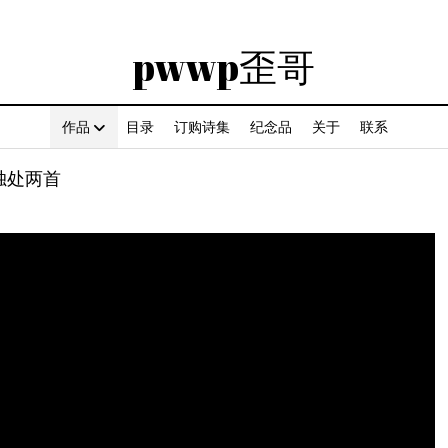
pwwp歪哥
作品
目录
订购诗集
纪念品
关于
联系
独处两首