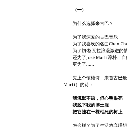
（一）
为什么选择来古巴？
为了我深爱的古巴音乐
为了我喜欢的名曲Chan Chan和
为了切·格瓦拉浪漫激进的
还为了José Martí淳朴、
更为了……
先上个镇楼诗，来首古巴最著名
Martí）的诗：
我沉默不语，但心明眼亮
我脱下我的博士服
把它挂在一棵枯死的树上
怎么样？为了生活放弃理想的