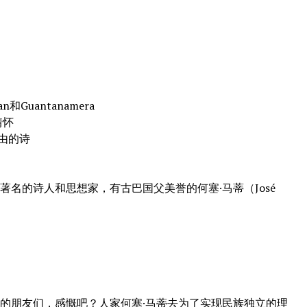
Guantanamera
情怀
自由的诗
的诗人和思想家，有古巴国父美誉的何塞·马蒂（José
朋友们，感慨吧？人家何塞·马蒂去为了实现民族独立的理