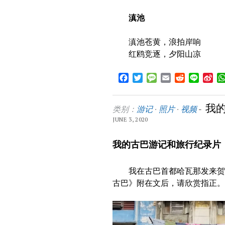
滇池
滇池苍黄，浪拍岸响
红鸥竞逐，夕阳山凉
Facebook
Twitter
Message
Email
Reddit
Line
Sin
We
我
类别：
游记
·
照片
·
视频
-
JUNE 3, 2020
我的古巴游记和旅行纪录片
我在古巴首都哈瓦那发来贺电
古巴》附在文后，请欣赏指正