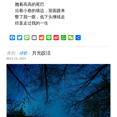
翘着高高的尾巴
沿着小巷的墙边，迎面踱来
瞥了我一眼，低下头继续走
径直走过我的一生
Facebook
Twitter
Message
Email
Reddit
Line
Sina
WhatsApp
WeChat
Share
Weibo
月光皎洁
类别：
诗歌
-
MAY 26, 2020