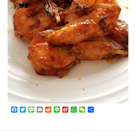
Facebook
Twitter
Message
Email
Reddit
Line
Sina
WhatsApp
WeChat
Share
Weibo