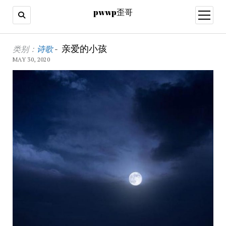
pwwp歪哥
open
menu
亲爱的小孩
类别：
诗歌
-
MAY 30, 2020