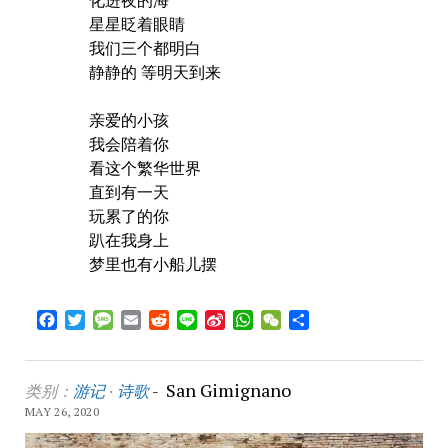
星星眨着眼睛
我们三个都明白
静静的 等明天到来
亲爱的小孩
我会陪着你
看这个繁华世界
直到有一天
玩累了的你
趴在我身上
梦里也有小船儿摆
Facebook
Twitter
Message
Email
Reddit
Line
Sina
WhatsApp
WeChat
Share
Weibo
San Gimignano
类别：
游记
·
诗歌
-
MAY 26, 2020