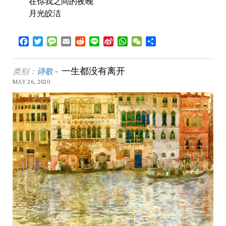
在你我之间的夜晚
月光皎洁
Facebook
Twitter
Message
Email
Reddit
Line
Sina
WhatsApp
WeChat
Share
Weibo
一生都没有离开
类别：
诗歌
-
MAY 26, 2020