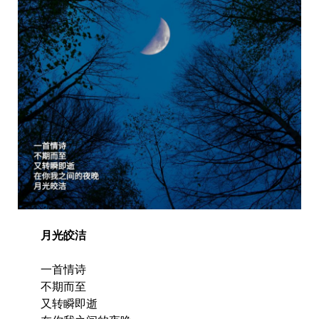
月光皎洁
一首情诗
不期而至
又转瞬即逝