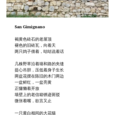
San Gimignano
褐黄色砖石的老屋顶
褪色的旧砖瓦，向着天
两只鸽子偎着，咕咕说着话
几株野草沿着墙和路的夹缝
提心吊胆，压低着身子生长
两盆花摆在陈旧的木门两边
一盆鲜红，一盆亮黄
正慵懒着开放
墙壁上的老信箱锈迹斑驳
微张着嘴，欲言又止
一只黄白相间的大花猫