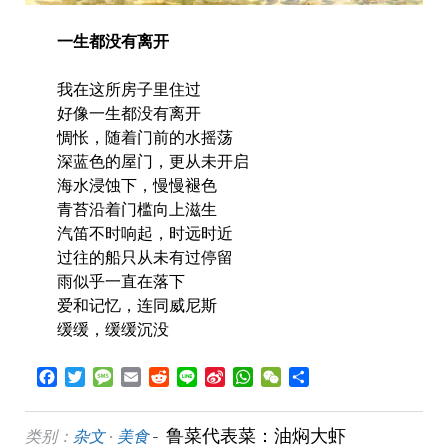
一生都没有离开
我在这所房子里住过
好像一生都没有离开
惆怅，随着门前的水摇荡
深蓝色的屋门，更从未开启
海水浸蚀下，慢慢褪色
青苔沿着门槛向上滋生
汽笛不时响起，时远时近
过往的船只从未有过停留
雨似乎一直在落下
爱和记忆，连同威尼斯
缓缓，缓缓沉没
Facebook
Twitter
Message
Email
Reddit
Line
Sina
WhatsApp
WeChat
Share
Weibo
鲁菜代表菜：油焖大虾
类别：
杂文
·
美食
-