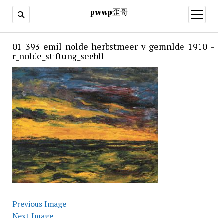
pwwp歪哥
open
menu
01_393_emil_nolde_herbstmeer_v_gemnlde_1910_-
r_nolde_stiftung_seebll
Previous Image
Next Image