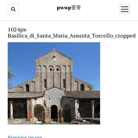
pwwp歪哥
open
menu
1024px-
Basilica_di_Santa_Maria_Assunta_Torcello_cropped
Previous Image