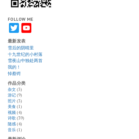
FOLLOW ME
Twitter
YouTube
最新发表
雪后的阴晴里
十九世纪的小村落
雪夜山中独处两首
我的！
悼蔡锷
作品分类
杂文
(3)
游记
(9)
照片
(3)
美食
(1)
视频
(4)
诗歌
(39)
随感
(4)
音乐
(1)