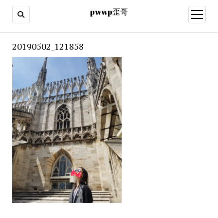
pwwp歪哥
open
menu
20190502_121858