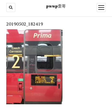
pwwp歪哥
open
menu
20190502_182419