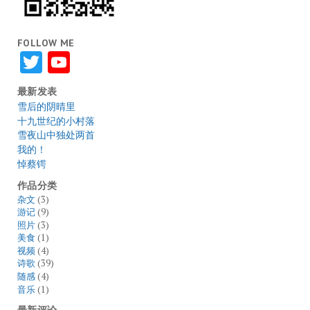
FOLLOW ME
Twitter
YouTube
最新发表
雪后的阴晴里
十九世纪的小村落
雪夜山中独处两首
我的！
悼蔡锷
作品分类
杂文
(3)
游记
(9)
照片
(3)
美食
(1)
视频
(4)
诗歌
(39)
随感
(4)
音乐
(1)