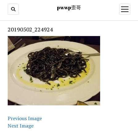
pwwp歪哥
open
menu
20190502_224924
Previous Image
Next Image