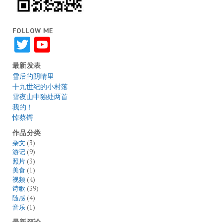
FOLLOW ME
Twitter
YouTube
最新发表
雪后的阴晴里
十九世纪的小村落
雪夜山中独处两首
我的！
悼蔡锷
作品分类
杂文
(3)
游记
(9)
照片
(3)
美食
(1)
视频
(4)
诗歌
(39)
随感
(4)
音乐
(1)