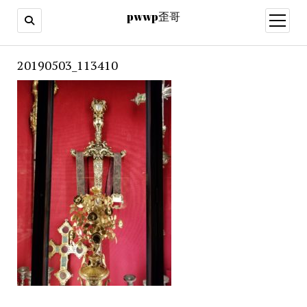
pwwp歪哥
open
menu
20190503_113410