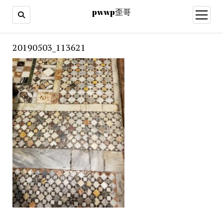
pwwp歪哥
open
menu
20190503_113621