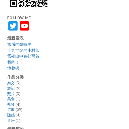
FOLLOW ME
Twitter
YouTube
最新发表
雪后的阴晴里
十九世纪的小村落
雪夜山中独处两首
我的！
悼蔡锷
作品分类
杂文
(3)
游记
(9)
照片
(3)
美食
(1)
视频
(4)
诗歌
(39)
随感
(4)
音乐
(1)