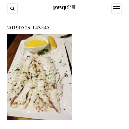
pwwp歪哥
open
menu
20190503_143545