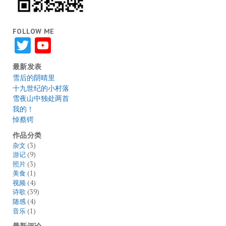
FOLLOW ME
Twitter
YouTube
最新发表
雪后的阴晴里
十九世纪的小村落
雪夜山中独处两首
我的！
悼蔡锷
作品分类
杂文
(3)
游记
(9)
照片
(3)
美食
(1)
视频
(4)
诗歌
(39)
随感
(4)
音乐
(1)