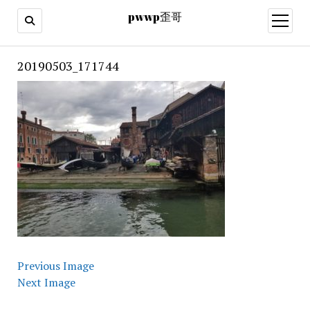
pwwp歪哥
open
menu
20190503_171744
Previous Image
Next Image