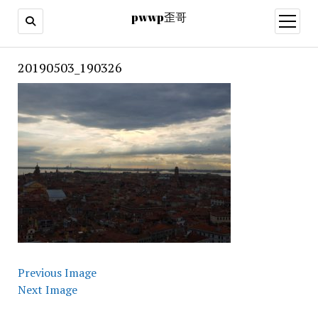
pwwp歪哥
open
menu
20190503_190326
Previous Image
Next Image