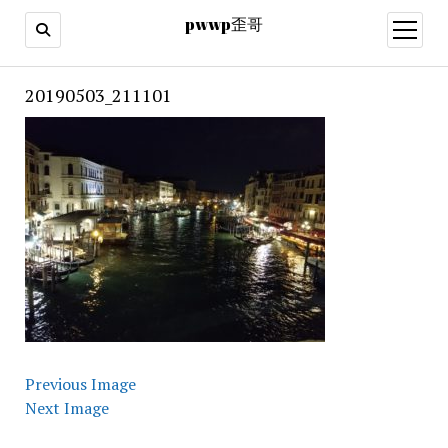
pwwp歪哥
open
menu
20190503_211101
Previous Image
Next Image