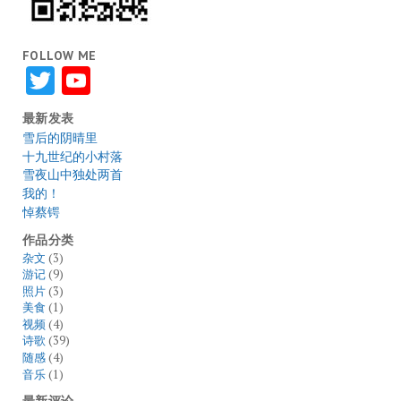
FOLLOW ME
Twitter
YouTube
最新发表
雪后的阴晴里
十九世纪的小村落
雪夜山中独处两首
我的！
悼蔡锷
作品分类
杂文
(3)
游记
(9)
照片
(3)
美食
(1)
视频
(4)
诗歌
(39)
随感
(4)
音乐
(1)