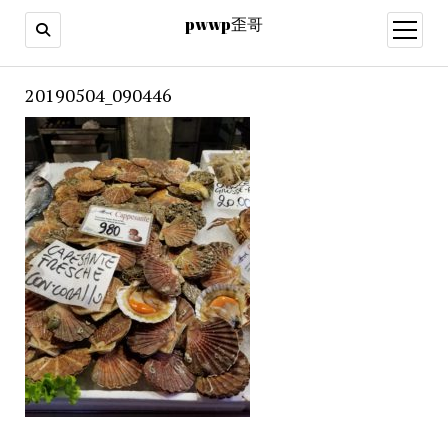
pwwp歪哥
open
menu
20190504_090446