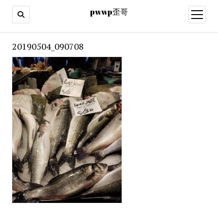
pwwp歪哥
open
menu
20190504_090708