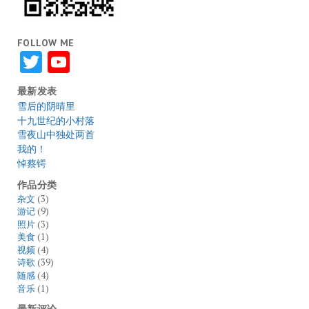
FOLLOW ME
Twitter
YouTube
最新发表
雪后的阴晴里
十九世纪的小村落
雪夜山中独处两首
我的！
悼蔡锷
作品分类
杂文
(3)
游记
(9)
照片
(3)
美食
(1)
视频
(4)
诗歌
(39)
随感
(4)
音乐
(1)