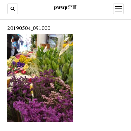
pwwp歪哥
open
menu
20190504_091000