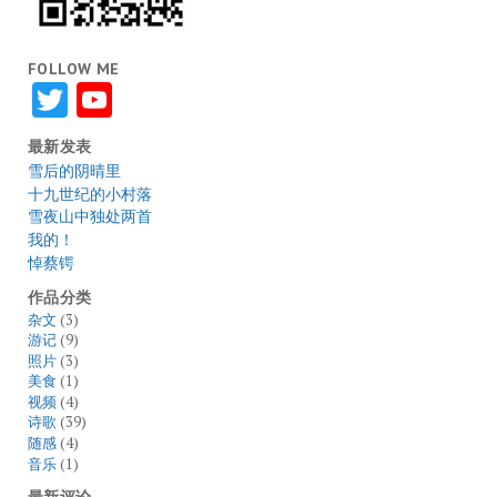
FOLLOW ME
Twitter
YouTube
最新发表
雪后的阴晴里
十九世纪的小村落
雪夜山中独处两首
我的！
悼蔡锷
作品分类
杂文
(3)
游记
(9)
照片
(3)
美食
(1)
视频
(4)
诗歌
(39)
随感
(4)
音乐
(1)