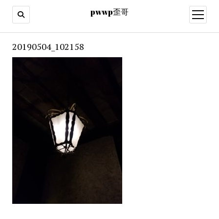
pwwp歪哥
open
menu
20190504_102158