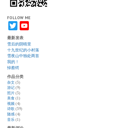
FOLLOW ME
Twitter
YouTube
最新发表
雪后的阴晴里
十九世纪的小村落
雪夜山中独处两首
我的！
悼蔡锷
作品分类
杂文
(3)
游记
(9)
照片
(3)
美食
(1)
视频
(4)
诗歌
(39)
随感
(4)
音乐
(1)