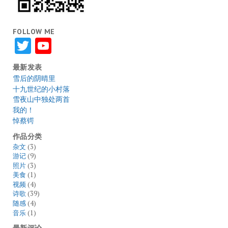
FOLLOW ME
Twitter
YouTube
最新发表
雪后的阴晴里
十九世纪的小村落
雪夜山中独处两首
我的！
悼蔡锷
作品分类
杂文
(3)
游记
(9)
照片
(3)
美食
(1)
视频
(4)
诗歌
(39)
随感
(4)
音乐
(1)