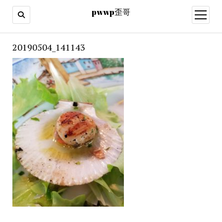
pwwp歪哥
open
menu
20190504_141143