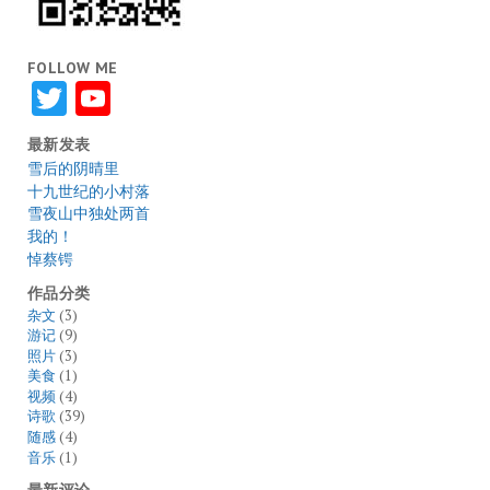
FOLLOW ME
Twitter
YouTube
最新发表
雪后的阴晴里
十九世纪的小村落
雪夜山中独处两首
我的！
悼蔡锷
作品分类
杂文
(3)
游记
(9)
照片
(3)
美食
(1)
视频
(4)
诗歌
(39)
随感
(4)
音乐
(1)