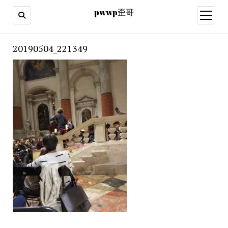
pwwp歪哥
open
menu
20190504_221349