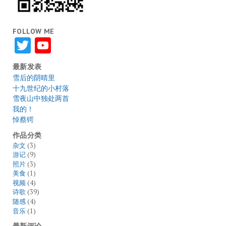
FOLLOW ME
Twitter
YouTube
最新发表
雪后的阴晴里
十九世纪的小村落
雪夜山中独处两首
我的！
悼蔡锷
作品分类
杂文
(3)
游记
(9)
照片
(3)
美食
(1)
视频
(4)
诗歌
(39)
随感
(4)
音乐
(1)