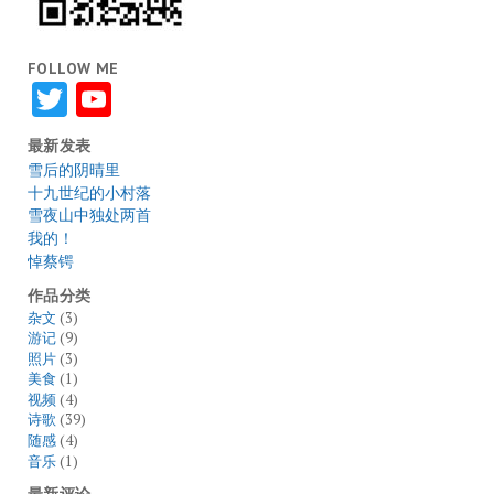
FOLLOW ME
Twitter
YouTube
最新发表
雪后的阴晴里
十九世纪的小村落
雪夜山中独处两首
我的！
悼蔡锷
作品分类
杂文
(3)
游记
(9)
照片
(3)
美食
(1)
视频
(4)
诗歌
(39)
随感
(4)
音乐
(1)