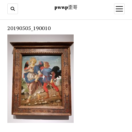
pwwp歪哥
open
menu
20190505_190010