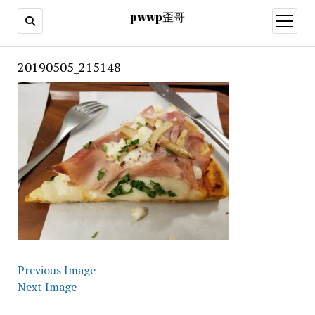
pwwp歪哥
open
menu
20190505_215148
Previous Image
Next Image