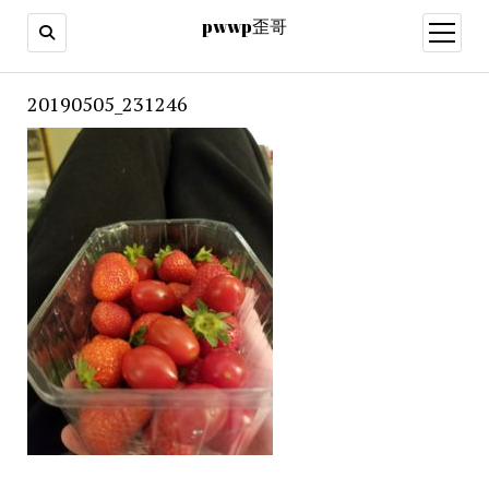
pwwp歪哥
open
menu
20190505_231246