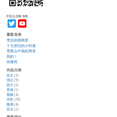
FOLLOW ME
Twitter
YouTube
最新发表
雪后的阴晴里
十九世纪的小村落
雪夜山中独处两首
我的！
悼蔡锷
作品分类
杂文
(3)
游记
(9)
照片
(3)
美食
(1)
视频
(4)
诗歌
(39)
随感
(4)
音乐
(1)