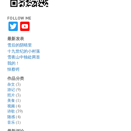
FOLLOW ME
Twitter
YouTube
最新发表
雪后的阴晴里
十九世纪的小村落
雪夜山中独处两首
我的！
悼蔡锷
作品分类
杂文
(3)
游记
(9)
照片
(3)
美食
(1)
视频
(4)
诗歌
(39)
随感
(4)
音乐
(1)