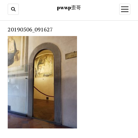
pwwp歪哥
open
menu
20190506_091627