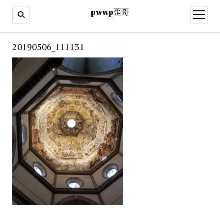
pwwp歪哥
open
menu
20190506_111131