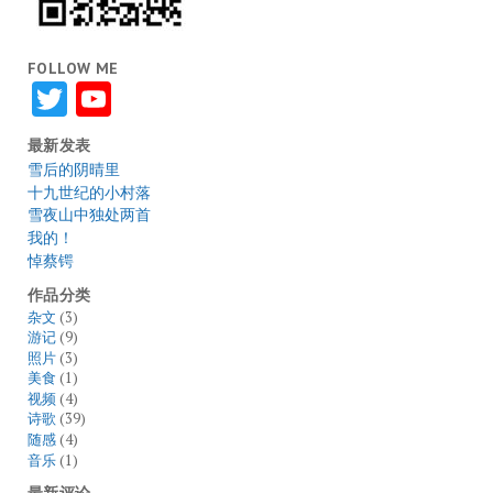
FOLLOW ME
Twitter
YouTube
最新发表
雪后的阴晴里
十九世纪的小村落
雪夜山中独处两首
我的！
悼蔡锷
作品分类
杂文
(3)
游记
(9)
照片
(3)
美食
(1)
视频
(4)
诗歌
(39)
随感
(4)
音乐
(1)