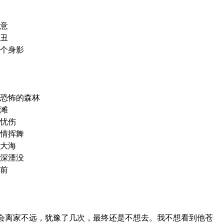
意
丑
个身影
恐怖的森林
滩
忧伤
情挥舞
大海
深湮没
前
演唱会离家不远，犹豫了几次，最终还是不想去。我不想看到他苍