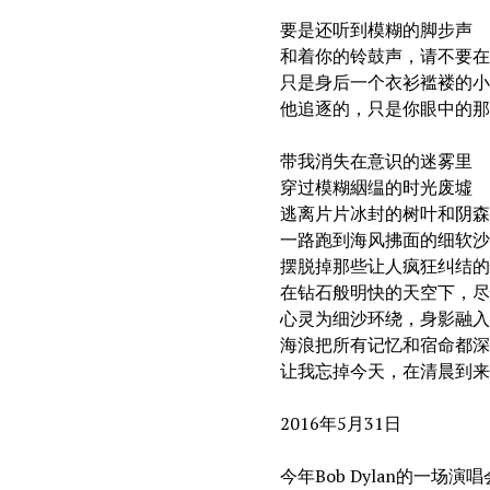
要是还听到模糊的脚步声
和着你的铃鼓声，请不要在
只是身后一个衣衫褴褛的小
他追逐的，只是你眼中的那
带我消失在意识的迷雾里
穿过模糊絪缊的时光废墟
逃离片片冰封的树叶和阴森
一路跑到海风拂面的细软沙
摆脱掉那些让人疯狂纠结的
在钻石般明快的天空下，尽
心灵为细沙环绕，身影融入
海浪把所有记忆和宿命都深
让我忘掉今天，在清晨到来
2016年5月31日
今年Bob Dylan的一场