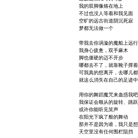
我的双脚像烙在地上
不过也没人等着和我见面
空旷的远古街道阴沉死寂
梦都无法做一个
带我去你涡漩的魔船上远行
我身心疲惫，双手麻木
脚也僵硬的迈不开步
哪都去不了，就靠靴子撑
可我真的想离开，去哪儿都
就这么消失在自己的足迹
用你的舞蹈魔咒来蛊惑我
我保证会顺从的旋转、跳
或许你能听见笑声
在阳光下疯了般的舞动
那并不是因为谁，我只是想
天空里没有任何围栏阻挡