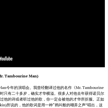
Tambourine Man)
n今年的演唱会。我曾经翻译过他的名作《Mr. Tambourine
品时只有二十多岁，确实才华横溢。很多人对他去年获得诺贝尔
读过他的诗或者听过他的歌，你一定会被他的才华所折服。正如
 Larkin)所说的，他的歌词是用一种“鸦叫般的嘲弄之声”唱出，这