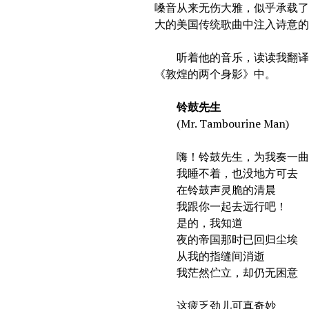
嗓音从来无伤大雅，似乎承载了
大的美国传统歌曲中注入诗意的
听着他的音乐，读读我翻译的
《敦煌的两个身影》中。
铃鼓先生
(Mr. Tambourine Man)
嗨！铃鼓先生，为我奏一
我睡不着，也没地方可去
在铃鼓声灵脆的清晨
我跟你一起去远行吧！
是的，我知道
夜的帝国那时已回归尘埃
从我的指缝间消逝
我茫然伫立，却仍无困意
这疲乏劲儿可真奇妙