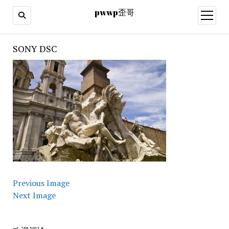
pwwp歪哥
open
menu
SONY DSC
Previous Image
Next Image