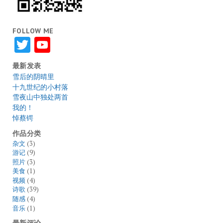
FOLLOW ME
Twitter
YouTube
最新发表
雪后的阴晴里
十九世纪的小村落
雪夜山中独处两首
我的！
悼蔡锷
作品分类
杂文
(3)
游记
(9)
照片
(3)
美食
(1)
视频
(4)
诗歌
(39)
随感
(4)
音乐
(1)