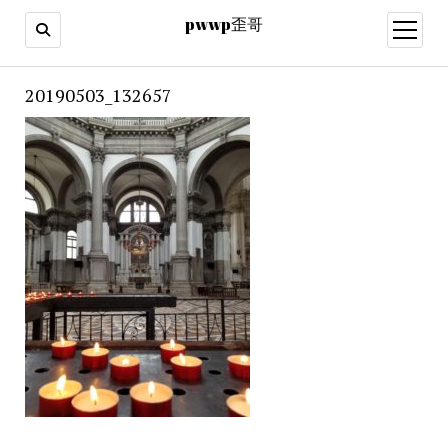
pwwp歪哥
open
menu
20190503_132657