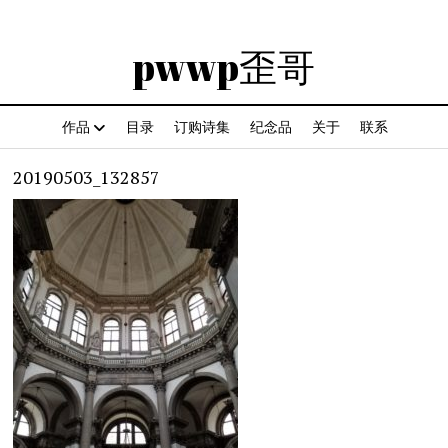
pwwp歪哥
作品
目录
订购诗集
纪念品
关于
联系
20190503_132857