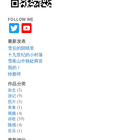
FOLLOW ME
Twitter
YouTube
最新发表
雪后的阴晴里
十九世纪的小村落
雪夜山中独处两首
我的！
悼蔡锷
作品分类
杂文
(3)
游记
(9)
照片
(3)
美食
(1)
视频
(4)
诗歌
(39)
随感
(4)
音乐
(1)