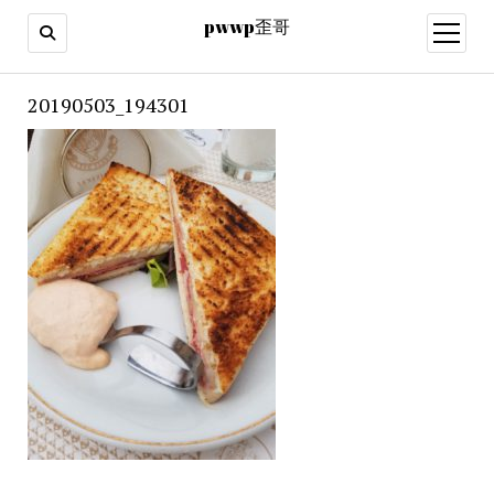
pwwp歪哥
open
menu
20190503_194301