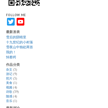
FOLLOW ME
Twitter
YouTube
最新发表
雪后的阴晴里
十九世纪的小村落
雪夜山中独处两首
我的！
悼蔡锷
作品分类
杂文
(3)
游记
(9)
照片
(3)
美食
(1)
视频
(4)
诗歌
(39)
随感
(4)
音乐
(1)