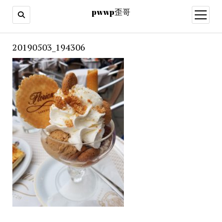
pwwp歪哥
open
menu
20190503_194306